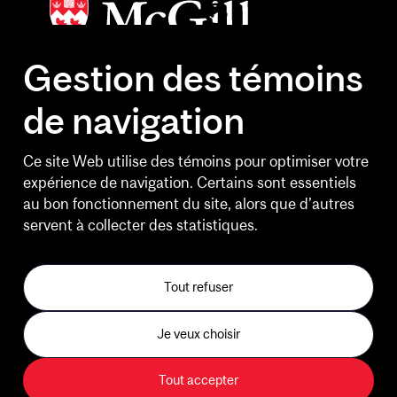
Gestion des témoins
de navigation
HEURES D'OUVERTURE
Lundi au vendredi
Ce site Web utilise des témoins pour optimiser votre
6 h 30 à 20 h 30
expérience de navigation. Certains sont essentiels
au bon fonctionnement du site, alors que d’autres
Fins de semaine
servent à collecter des statistiques.
10 h à 14 h 30
Jours feriés et le Bureau de
Tout refuser
l'expérience client
Je veux choisir
Centre d'entraînement B2
Tout accepter
Sports