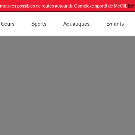
metures possibles de routes autour du Complexe sportif de McGill.
Déta
Cours
Sports
Aquatiques
Enfants
tenant - Grand public
Informations sur l’adhésion