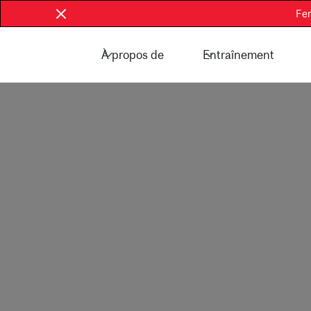
Fer
À propos de
Entraînement
Réservez maintenant - Communauté de
Réservez main
McGill