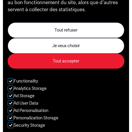
au bon fonctionnement du site, alors que d’autres
servent à collecter des statistiques.
Tout refuser
Sarkis Hannaian
Je veux choisir
Personal Trainer
Tout accepter
Fort d'une solide formation universitaire et de
nombreuses années d'expérience en haltérophilie de
compétition, Sarkis combine la science et l'expérience
Functionality
dans son approche de l'entraînement, apportant une
Analytics Storage
combinaison rare d'expérience athlétique vécue et de
Ad Storage
connaissances fondées sur des preuves.
Ad User Data
Full Bio >>>
Ad Personalisation
Personalization Storage
Security Storage