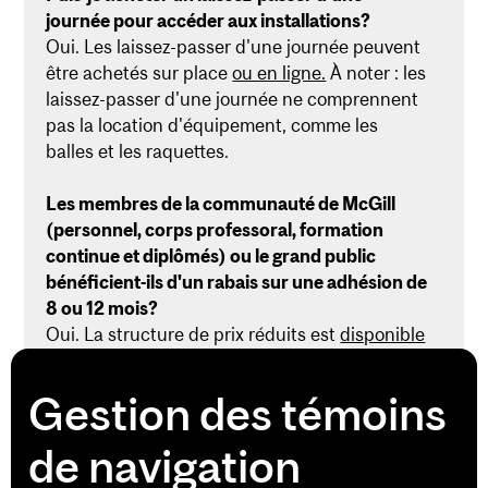
journée pour accéder aux installations?
Oui. Les laissez-passer d'une journée peuvent
être achetés sur place
ou en ligne.
À noter : les
laissez-passer d'une journée ne comprennent
pas la location d'équipement, comme les
balles et les raquettes.
Les membres de la communauté de McGill
(personnel, corps professoral, formation
continue et diplômés) ou le grand public
bénéficient-ils d'un rabais sur une adhésion de
8 ou 12 mois?
Oui. La structure de prix réduits est
disponible
en ligne.
Gestion des témoins
Puis-je suspendre mon adhésion?
Les demandes de suspension d'adhésion
de navigation
seront acceptées au cas par cas seulement.