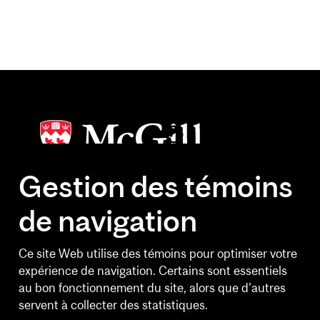
Gestion des témoins
de navigation
HEURES D'OUVERTURE
Lundi au vendredi
Ce site Web utilise des témoins pour optimiser votre
6 h 30 à 20 h 30
expérience de navigation. Certains sont essentiels
au bon fonctionnement du site, alors que d’autres
Fins de semaine
servent à collecter des statistiques.
10 h à 14 h 30