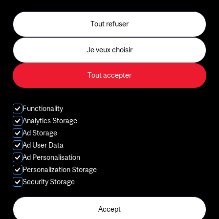
Jours feriés et le Bureau de
Tout refuser
l'expérience client
Je veux choisir
Centre d'entraînement B2
Tout accepter
Sports
Cours
Functionality
Analytics Storage
Aquatiques
Ad Storage
Ad User Data
Enfants
Ad Personalisation
Personalization Storage
Adhesion
Security Storage
Accept