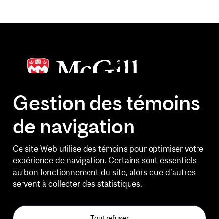
Gestion des témoins
de navigation
HEURES D'OUVERTURE
Lundi au vendredi
Ce site Web utilise des témoins pour optimiser votre
6 h 30 à 20 h 30
expérience de navigation. Certains sont essentiels
au bon fonctionnement du site, alors que d’autres
Fins de semaine
servent à collecter des statistiques.
10 h à 14 h 30
Jours feriés et le Bureau de
Tout refuser