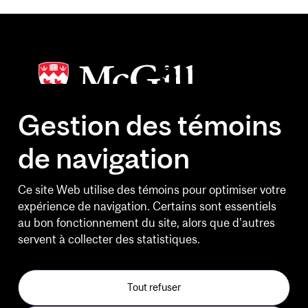
Gestion des témoins
de navigation
HEURES D'OUVERTURE
Lundi au vendredi
Ce site Web utilise des témoins pour optimiser votre
6 h 30 à 20 h 30
expérience de navigation. Certains sont essentiels
au bon fonctionnement du site, alors que d’autres
Fins de semaine
servent à collecter des statistiques.
10 h à 14 h 30
Jours feriés et le Bureau de
Tout refuser
l'expérience client