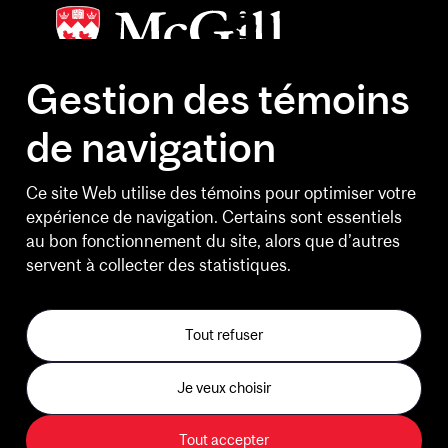
Gestion des témoins
de navigation
HEURES D'OUVERTURE
Lundi au vendredi
Ce site Web utilise des témoins pour optimiser votre
6 h 30 à 20 h 30
expérience de navigation. Certains sont essentiels
au bon fonctionnement du site, alors que d’autres
Fins de semaine
servent à collecter des statistiques.
10 h à 14 h 30
Jours feriés et le Bureau de
Tout refuser
l'expérience client
Je veux choisir
Centre d'entraînement B2
Tout accepter