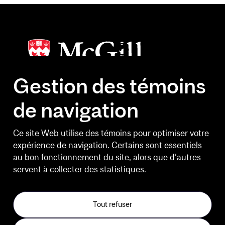
Gestion des témoins
de navigation
HEURES D'OUVERTURE
Lundi au vendredi
Ce site Web utilise des témoins pour optimiser votre
6 h 30 à 20 h 30
expérience de navigation. Certains sont essentiels
au bon fonctionnement du site, alors que d’autres
Fins de semaine
servent à collecter des statistiques.
10 h à 14 h 30
Jours feriés et le Bureau de
Tout refuser
l'expérience client