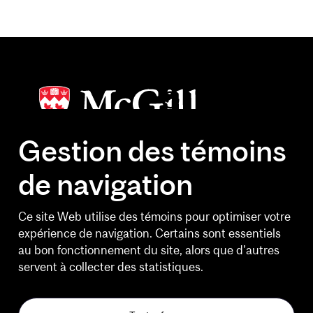
Gestion des témoins
de navigation
HEURES D'OUVERTURE
Lundi au vendredi
Ce site Web utilise des témoins pour optimiser votre
6 h 30 à 20 h 30
expérience de navigation. Certains sont essentiels
au bon fonctionnement du site, alors que d’autres
Fins de semaine
servent à collecter des statistiques.
10 h à 14 h 30
Jours feriés et le Bureau de