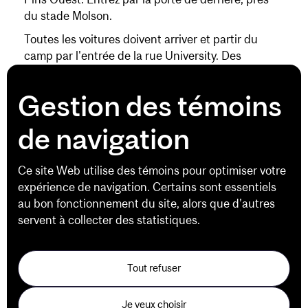
du stade Molson.
Toutes les voitures doivent arriver et partir du
camp par l'entrée de la rue University. Des
indications seront affichées et du personnel sera
présent pour diriger les voitures vers la zone de
Gestion des témoins
débarquement/stationnement. Veuillez
consulter
la page des installations du camp de
de navigation
sports
pour l’itinéraire vers le complexe sportif
de McGill.
Ce site Web utilise des témoins pour optimiser votre
Laissez-passer quotidien
: Veuillez en imprimer
expérience de navigation. Certains sont essentiels
une copie et la placer sur le tableau de bord de
au bon fonctionnement du site, alors que d’autres
votre voiture, où il pourra être facilement repéré
servent à collecter des statistiques.
par notre personnel.
Plan des zones de débarquement et de prise en
charge.
Tout refuser
Je veux choisir